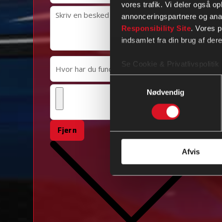
vores trafik. Vi deler også 
annonceringspartnere og ana
Responsibility Site
. Vores 
indsamlet fra din brug af dere
Se Cookie & Privatlivspolitik
Samtykkevalg
Nødvendig
Fjern
Afvis