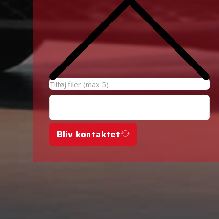
Tilføj filer (max 5)
Bliv kontaktet