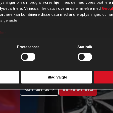
oplysninger om din brug af vores hjemmeside med vores partnere i
lysepartnere. Vi indsamler data i overensstemmelse med
Googl
Her på siden finder du vores udvalg af VW
partnere kan kombinere disse data med andre oplysninger, du har
s tjenester.
her
+18 års erfaring
Præferencer
Statistik
Kvalitets Service
Overkommenlig pris
Tillad valgte
Kontakt os
22 75 97 81
Klik her
Ring nu