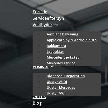
Forside
Serviceeftersyn
Vi tilbyder
Ambient belysning
Apple carplay & Android auto
Bakkamera
Lydpakker
Mercedes værksted
Mercedes service
Prisliste
Diagnose / Reparation
Udstyr AUDI
Udstyr Mercedes
Udstyr VW
Om os
Blog