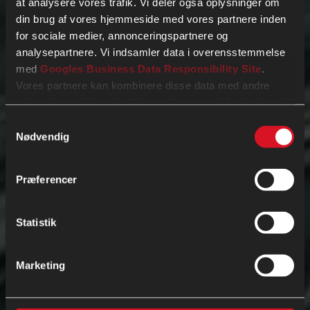
at analysere vores trafik. Vi deler også oplysninger om
din brug af vores hjemmeside med vores partnere inden
for sociale medier, annonceringspartnere og
analysepartnere. Vi indsamler data i overensstemmelse
med
Googles Business Data Responsibility Site
.
Vores partnere kan kombinere disse data med andre
oplysninger, du har givet dem, eller som de har indsamlet
fra din brug af deres tjenester.
Samtykkevalg
Nødvendig
Se Cookie & Privatlivspolitik
her
Præferencer
Statistik
Marketing