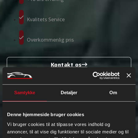
Kvalitets Service
Overkommenlig pris
Kontakt os
Klik her
22 75 97 81
Ring nu
Samtykke
Detaljer
Om
Skriv til os
Vi vender tilbage hurtigst muligt.
Denne hjemmeside bruger cookies
Vi bruger cookies til at tilpasse vores indhold og
annoncer, til at vise dig funktioner til sociale medier og til