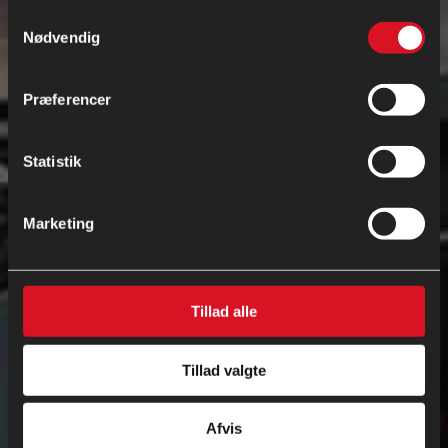
fra din brug af deres tjenester.
Samtykkevalg
Nødvendig
Se Cookie & Privatlivspolitik
her
Præferencer
Statistik
Marketing
Tillad alle
Tillad valgte
Afvis
Fjern