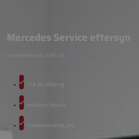
Mercedes Service eftersyn
Serviceeftersyn til din bil.
+18 års erfaring
Kvalitets Service
Overkommenlig pris