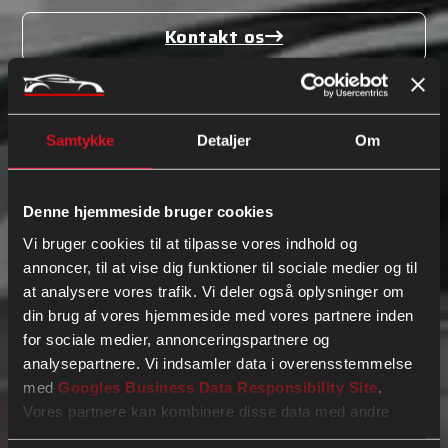
Kontakt os
Klik her
22 75 97 81
Ring nu
Samtykke
Detaljer
Om
Skriv til os
Vi vender tilbage hurtigst muligt.
Denne hjemmeside bruger cookies
Vi bruger cookies til at tilpasse vores indhold og
annoncer, til at vise dig funktioner til sociale medier og til
at analysere vores trafik. Vi deler også oplysninger om
din brug af vores hjemmeside med vores partnere inden
for sociale medier, annonceringspartnere og
analysepartnere. Vi indsamler data i overensstemmelse
med
Googles Business Data Responsibility Site
.
Vores partnere kan kombinere disse data med andre
oplysninger, du har givet dem, eller som de har indsamlet